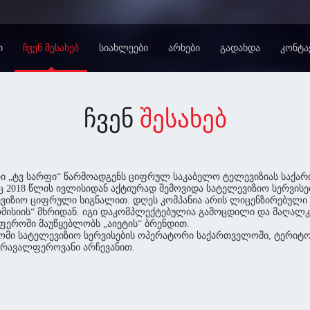
Ი
ᲩᲕᲔᲜ ᲨᲔᲡᲐᲮᲔᲑ
ᲡᲘᲐᲮᲚᲔᲔᲑᲘ
ᲐᲠᲮᲔᲑᲘ
ᲒᲐᲓᲐᲮᲓᲐ
ᲙᲝᲜᲢᲐ
ᲩᲕᲔᲜ
ᲨᲔᲡᲐᲮᲔᲑ
ი „ტვ სარფი“ წარმოადგენს ციფრულ საკაბელო ტელევიზიას საქა
ც 2018 წლის ივლისიდან აქტიურად შემოვიდა სატელევიზიო სერვისებ
ევიზიო ციფრული სიგნალით. დღეს კომპანია არის ლიცენზირებული
ომისიის“ მხრიდან. იგი დაკომპლექტებულია გამოცდილი და მაღალ
სფეროში მაუწყებლობს „აიეტის“ ბრენდით.
ვდომი სატელევიზიო სერვისების ოპერატორი საქართველოში, ტერი
 მრავალფეროვანი არჩევანით.